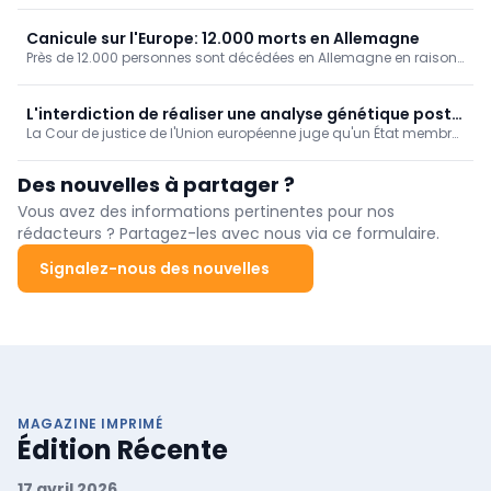
Canicule sur l'Europe: 12.000 morts en Allemagne
Près de 12.000 personnes sont décédées en Allemagne en raison
des fortes chaleurs, ressort-il de chiffres publiés par l'Institut
Robert Koch.
L'interdiction de réaliser une analyse génétique post
La Cour de justice de l'Union européenne juge qu'un État membre
mortem ne produit pas d'effet transfrontalier
ne peut pas refuser une demande émanant d'un autre État
membre visant à réaliser une analyse génétique post mortem au
Des nouvelles à partager ?
seul motif que sa législation nationale interdit un tel examen.
Vous avez des informations pertinentes pour nos
rédacteurs ? Partagez-les avec nous via ce formulaire.
Signalez-nous des nouvelles
MAGAZINE IMPRIMÉ
Édition Récente
17 avril 2026