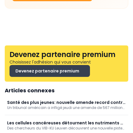
Devenez partenaire premium
Choisissez l'adhésion qui vous convient
Devenez partenaire premium
Articles connexes
Santé des plus jeunes: nouvelle amende record contre
Un tribunal américain a infligé jeudi une amende de 567 millions
Meta !
de dollars à Meta, la maison mère notamment d’Instagram et de
Facebook, estimant que l’entreprise ne prenait pas suffisamment
de mesures pour protéger les jeunes utilisateurs.
Les cellules cancéreuses détournent les nutriments du
Des chercheurs du VIB-KU Leuven découvrent une nouvelle piste
foie pour tromper le système immunitaire
pour le traitement des métastases hépatiques