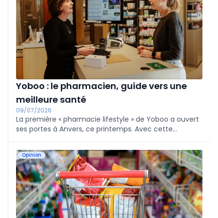
Yoboo : le pharmacien, guide vers une
meilleure santé
09/07/2026
La première « pharmacie lifestyle » de Yoboo a ouvert
ses portes à Anvers, ce printemps. Avec cette
enseigne, le groupe Colruyt souhaite confier au
pharmacien un rôle central en matière de prévention
Opinion
et d’éducation à la santé.