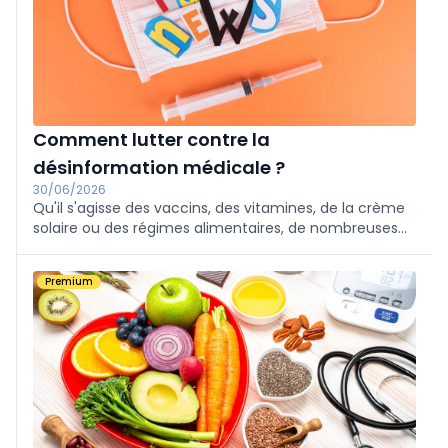
Comment lutter contre la
désinformation médicale ?
30/06/2026
Qu'il s'agisse des vaccins, des vitamines, de la crème
solaire ou des régimes alimentaires, de nombreuses
personnes croient à des informations trompeuses,
voire carrément nuisibles. Quelle est la meilleure
Premium
manière de s’y opposer ?