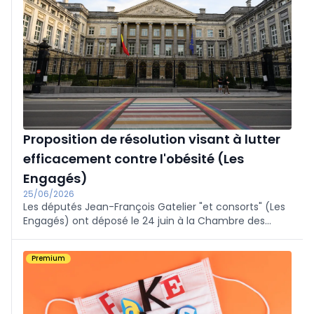
Proposition de résolution visant à lutter
efficacement contre l'obésité (Les
Engagés)
25/06/2026
Les députés Jean-François Gatelier "et consorts" (Les
Engagés) ont déposé le 24 juin à la Chambre des
représentants une proposition de résolution visant à
lutter plus efficacement contre l'obésité chez les
Premium
adultes.