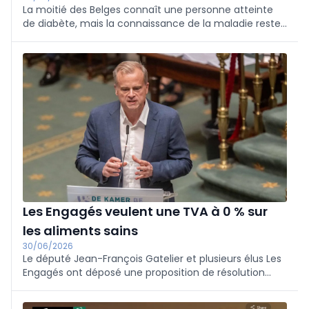
La moitié des Belges connaît une personne atteinte
de diabète, mais la connaissance de la maladie reste
insuffisante. C’est pourquoi la Diabetes Liga et
l’Association du Diabète lancent la campagne de
sensibilisation « 24-7 Diabète ».
Les Engagés veulent une TVA à 0 % sur
les aliments sains
30/06/2026
Le député Jean-François Gatelier et plusieurs élus Les
Engagés ont déposé une proposition de résolution
visant à utiliser la fiscalité pour encourager une
alimentation plus saine.