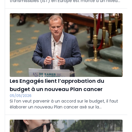
transmissibles (IST) en Europe est monté à un niveau
record en 2024, signale jeudi le Centre européen de
prévention et de contrôle des maladies (ECDC).
Les Engagés lient l’approbation du
budget à un nouveau Plan cancer
05/05/2026
Si l’on veut parvenir à un accord sur le budget, il faut
élaborer un nouveau Plan cancer axé sur la
prévention. C’est ce qu’a déclaré Jean-François
Gatelier (Les Engagés) à la Chambre.