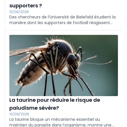
supporters ?
12/06/2026
Des chercheurs de l’Université de Bielefeld étudient la
manière dont les supporters de football réagissent
physiquement aux événements survenant pendant la
Coupe du monde de la FIFA 2026. À l’aide de montres
connectées, ils suivent des fonctions vitales telles que
la fréquence cardiaque et le niveau de stress chez
des supporters de différentes équipes.
La taurine pour réduire le risque de
paludisme sévère?
10/06/2026
La taurine bloque un mécanisme essentiel au
maintien du parasite dans l’organisme, montre une