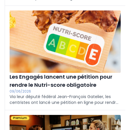
étude de l'Inserm.
Les Engagés lancent une pétition pour
rendre le Nutri-score obligatoire
09/06/2026
Via leur député fédéral Jean-François Gatelier, les
centristes ont lancé une pétition en ligne pour rendre
le Nutri-score obligatoire et demander l'interdiction de
la publicité "pour les aliments présentant les moins
Premium
bons profils".