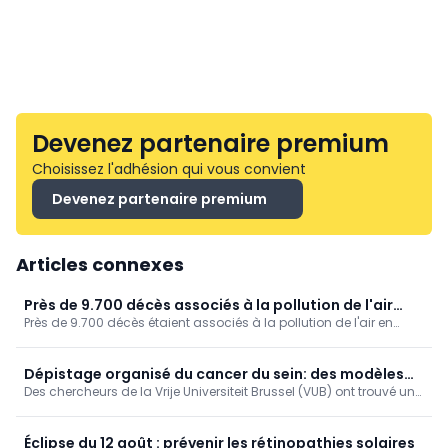
Devenez partenaire premium
Choisissez l'adhésion qui vous convient
Devenez partenaire premium
Articles connexes
Près de 9.700 décès associés à la pollution de l'air
Près de 9.700 décès étaient associés à la pollution de l'air en
(Sciensano)
Belgique en 2022, ressort-il des données de Sciensano. Ce
facteur de risque a ainsi affecté un peu moins d'un dixième des
décès (9,3 %).
Dépistage organisé du cancer du sein: des modèles
Des chercheurs de la Vrije Universiteit Brussel (VUB) ont trouvé un
de simulation encore plus fiables (VUB)
moyen ingénieux d’améliorer les calculs informatiques qui sous-
tendent les programmes de dépistage du cancer du sein.
Éclipse du 12 août : prévenir les rétinopathies solaires