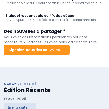
L’éclipse solaire du 12 août constitue un risque ophtalmologique
non négligeable : quelques secondes d’observation directe
peuvent en effet suffire à provoquer une rétinopathie solaire, ou
"rétinopathie d’éclipse".
L'alcool responsable de 4% des décès
En 2022, plus de 4.600 décès étaient liés à la consommation
d'alcool chez nous, soit 4% de la mortalité. Un taux de mortalité
qui augmente au fil des ans, en particulier dans la Région de
Des nouvelles à partager ?
Bruxelles-Capitale.
Vous avez des informations pertinentes pour nos
rédacteurs ? Partagez-les avec nous via ce formulaire.
Signalez-nous des nouvelles
MAGAZINE IMPRIMÉ
Édition Récente
17 avril 2026
Lire la suite