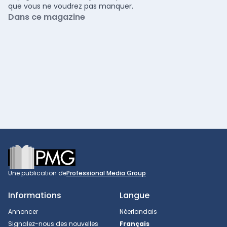
que vous ne voudrez pas manquer.
Dans ce magazine
Footer
Une publication de
Professional Media Group
Informations
Langue
Annoncer
Néerlandais
Signalez-nous des nouvelles
Français