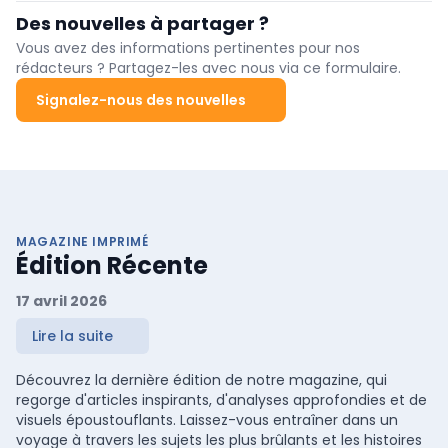
dans l'État américain du Michigan. L'enfant pesait 116 kilos au
Des nouvelles à partager ?
moment de son décès, selon les médias américains.
Vous avez des informations pertinentes pour nos
rédacteurs ? Partagez-les avec nous via ce formulaire.
Signalez-nous des nouvelles
MAGAZINE IMPRIMÉ
Édition Récente
17 avril 2026
Lire la suite
Découvrez la dernière édition de notre magazine, qui
regorge d'articles inspirants, d'analyses approfondies et de
visuels époustouflants. Laissez-vous entraîner dans un
voyage à travers les sujets les plus brûlants et les histoires