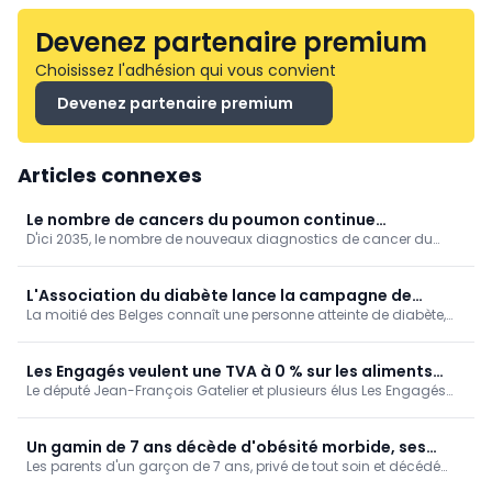
Devenez partenaire premium
Choisissez l'adhésion qui vous convient
Devenez partenaire premium
Articles connexes
Le nombre de cancers du poumon continue
D'ici 2035, le nombre de nouveaux diagnostics de cancer du
d'augmenter, en particulier chez les femmes et les
poumon en Belgique devrait passer de 9 487 à 11 429 par an.
non-fumeurs
L'Association du diabète lance la campagne de
La moitié des Belges connaît une personne atteinte de diabète,
sensibilisation « 24-7 Diabète »
mais la connaissance de la maladie reste insuffisante. C’est
pourquoi la Diabetes Liga et l’Association du Diabète lancent la
campagne de sensibilisation « 24-7 Diabète ».
Les Engagés veulent une TVA à 0 % sur les aliments
Le député Jean-François Gatelier et plusieurs élus Les Engagés
sains
ont déposé une proposition de résolution visant à utiliser la
fiscalité pour encourager une alimentation plus saine.
Un gamin de 7 ans décède d'obésité morbide, ses
Les parents d'un garçon de 7 ans, privé de tout soin et décédé
parents inculpés de meurtre (USA)
des suites de son obésité morbide, ont été inculpés de meurtre