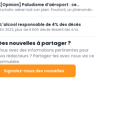
flamande en charge des soins et de la santé. C'est le
[Opinion] Paludisme d’aéroport : ce
4e cas recensé cette année en Flandre, contre aucun
Le trafic aérien bat son plein. Pourtant, un phénomène
moustique voyage à tire-d’ailes !
à ce jour en Wallonie.
rarement rapporté a été signalé la semaine dernière :
le « paludisme d’aéroport » (Airport Malaria).
L'alcool responsable de 4% des décès
En 2022, plus de 4.600 décès étaient liés à la
consommation d'alcool chez nous, soit 4% de la
mortalité. Un taux de mortalité qui augmente au fil
Des nouvelles à partager ?
des ans, en particulier dans la Région de Bruxelles-
Capitale.
Vous avez des informations pertinentes pour
nos rédacteurs ? Partagez-les avec nous via ce
ormulaire.
Signalez-nous des nouvelles