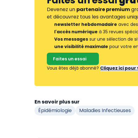
Faites un essai
gra
Devenez un
partenaire premium
gra
et découvrez tous les avantages uniqu
newsletter hebdomadaire
avec des 
l'accès numérique
à 35 revues spécia
Vos messages
sur une sélection de si
une visibilité maximale
pour votre en
Faites un essai
Vous êtes déjà abonné?
Cliquez ici pou
En savoir plus sur
Épidémiologie
Maladies Infectieuses