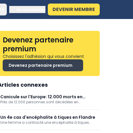
DEVENIR MEMBRE
FR
Se connecter
Devenez partenaire
premium
Choisissez l'adhésion qui vous convient
Devenez partenaire premium
Articles connexes
Canicule sur l'Europe: 12.000 morts en
Près de 12.000 personnes sont décédées en
Allemagne
Allemagne en raison des fortes chaleurs, ressort-il de
chiffres publiés par l'Institut Robert Koch.
Un 4e cas d'encéphalite à tiques en Flandre
Une femme a contracté une encéphalite à tiques
après avoir été piquée par ce parasite à Postel, dans
la commune de Mol (Anvers), annonce l'Agence