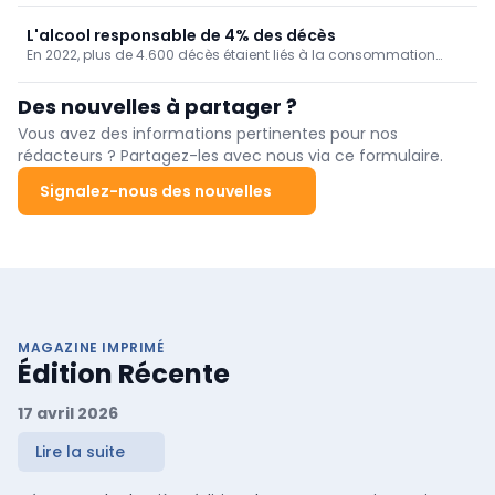
d’aéroport » (Airport Malaria).
L'alcool responsable de 4% des décès
En 2022, plus de 4.600 décès étaient liés à la consommation
d'alcool chez nous, soit 4% de la mortalité. Un taux de mortalité
qui augmente au fil des ans, en particulier dans la Région de
Des nouvelles à partager ?
Bruxelles-Capitale.
Vous avez des informations pertinentes pour nos
rédacteurs ? Partagez-les avec nous via ce formulaire.
Signalez-nous des nouvelles
MAGAZINE IMPRIMÉ
Édition Récente
17 avril 2026
Lire la suite