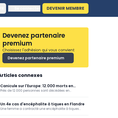
DEVENIR MEMBRE
FR
Se connecter
Devenez partenaire
premium
Choisissez l'adhésion qui vous convient
Devenez partenaire premium
Articles connexes
Canicule sur l'Europe: 12.000 morts en
Près de 12.000 personnes sont décédées en
Allemagne
Allemagne en raison des fortes chaleurs, ressort-il de
chiffres publiés par l'Institut Robert Koch.
Un 4e cas d'encéphalite à tiques en Flandre
Une femme a contracté une encéphalite à tiques
après avoir été piquée par ce parasite à Postel, dans
la commune de Mol (Anvers), annonce l'Agence