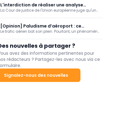
flamande en charge des soins et de la santé. C'est le
L'interdiction de réaliser une analyse
4e cas recensé cette année en Flandre, contre aucun
La Cour de justice de l'Union européenne juge qu'un
génétique post mortem ne produit pas
à ce jour en Wallonie.
État membre ne peut pas refuser une demande
d'effet transfrontalier
émanant d'un autre État membre visant à réaliser
une analyse génétique post mortem au seul motif
[Opinion] Paludisme d’aéroport : ce
que sa législation nationale interdit un tel examen.
Le trafic aérien bat son plein. Pourtant, un phénomène
moustique voyage à tire-d’ailes !
rarement rapporté a été signalé la semaine dernière :
le « paludisme d’aéroport » (Airport Malaria).
Des nouvelles à partager ?
Vous avez des informations pertinentes pour
nos rédacteurs ? Partagez-les avec nous via ce
ormulaire.
Signalez-nous des nouvelles