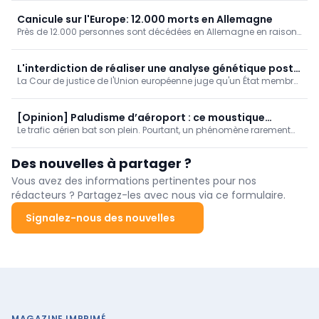
Facebook, estimant que l’entreprise ne prenait pas suffisamment
de mesures pour protéger les jeunes utilisateurs.
Canicule sur l'Europe: 12.000 morts en Allemagne
Près de 12.000 personnes sont décédées en Allemagne en raison
des fortes chaleurs, ressort-il de chiffres publiés par l'Institut
Robert Koch.
L'interdiction de réaliser une analyse génétique post
La Cour de justice de l'Union européenne juge qu'un État membre
mortem ne produit pas d'effet transfrontalier
ne peut pas refuser une demande émanant d'un autre État
membre visant à réaliser une analyse génétique post mortem au
seul motif que sa législation nationale interdit un tel examen.
[Opinion] Paludisme d’aéroport : ce moustique
Le trafic aérien bat son plein. Pourtant, un phénomène rarement
voyage à tire-d’ailes !
rapporté a été signalé la semaine dernière : le « paludisme
d’aéroport » (Airport Malaria).
Des nouvelles à partager ?
Vous avez des informations pertinentes pour nos
rédacteurs ? Partagez-les avec nous via ce formulaire.
Signalez-nous des nouvelles
MAGAZINE IMPRIMÉ