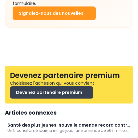
formulaire.
Signalez-nous des nouvelles
Devenez partenaire premium
Choisissez l'adhésion qui vous convient
Devenez partenaire premium
Articles connexes
Santé des plus jeunes: nouvelle amende record contre
Un tribunal américain a infligé jeudi une amende de 567 millions
Meta !
de dollars à Meta, la maison mère notamment d’Instagram et de