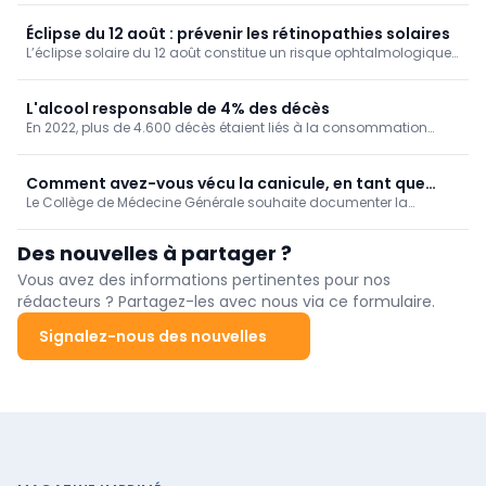
facteur de risque a ainsi affecté un peu moins d'un dixième des
décès (9,3 %).
Éclipse du 12 août : prévenir les rétinopathies solaires
L’éclipse solaire du 12 août constitue un risque ophtalmologique
non négligeable : quelques secondes d’observation directe
peuvent en effet suffire à provoquer une rétinopathie solaire, ou
"rétinopathie d’éclipse".
L'alcool responsable de 4% des décès
En 2022, plus de 4.600 décès étaient liés à la consommation
d'alcool chez nous, soit 4% de la mortalité. Un taux de mortalité
qui augmente au fil des ans, en particulier dans la Région de
Bruxelles-Capitale.
Comment avez-vous vécu la canicule, en tant que
Le Collège de Médecine Générale souhaite documenter la
médecin généraliste? [Enquête]
manière dont les médecins généralistes ont vécu la canicule de
juin 2026.
Des nouvelles à partager ?
Vous avez des informations pertinentes pour nos
rédacteurs ? Partagez-les avec nous via ce formulaire.
Signalez-nous des nouvelles