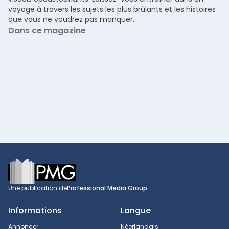
voyage à travers les sujets les plus brûlants et les histoires
que vous ne voudrez pas manquer.
Dans ce magazine
Footer
Une publication de
Professional Media Group
Informations
Langue
Annoncer
Néerlandais