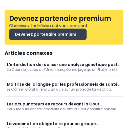
Devenez partenaire premium
Choisissez l'adhésion qui vous convient
Devenez partenaire premium
Articles connexes
L'interdiction de réaliser une analyse génétique post
La Cour de justice de l'Union européenne juge qu'un État membre
mortem ne produit pas d'effet transfrontalier
ne peut pas refuser une demande émanant d'un autre État
membre visant à réaliser une analyse génétique post mortem au
seul motif que sa législation nationale interdit un tel examen.
Maîtrise de la langue par les professionnels de santé:
Le Conseil d’État a rendu un avis sur un projet de loi visant à
avis nuancé du Conseil d'État
obliger les professionnels des soins de santé à démontrer une
connaissance suffisante de la langue de la région linguistique
dans laquelle ils exercent.
Les acupuncteurs en recours devant la Cour
Deux recours ont été introduits devant la Cour constitutionnelle
constitutionnelle
contre l'abrogation de la loi relative aux pratiques non
conventionnelles. Les requérants demandent l'annulation des
dispositions abrogeant cette loi ainsi que ses arrêtés d'exécution.
La vaccination obligatoire pour un groupe