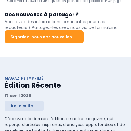
Cet arrêt fait suite à une question préjudicielle posée par un juge
professionnel déterminé ne constitue pas une
italien dans une affaire relative à l'obligation vaccinale imposée
discrimination, juge la CJUE
aux militaires.
Des nouvelles à partager ?
Vous avez des informations pertinentes pour nos
rédacteurs ? Partagez-les avec nous via ce formulaire.
Signalez-nous des nouvelles
MAGAZINE IMPRIMÉ
Édition Récente
17 avril 2026
Lire la suite
Découvrez la dernière édition de notre magazine, qui
regorge d'articles inspirants, d'analyses approfondies et de
visuels époustouflants. Laissez-vous entraîner dans un