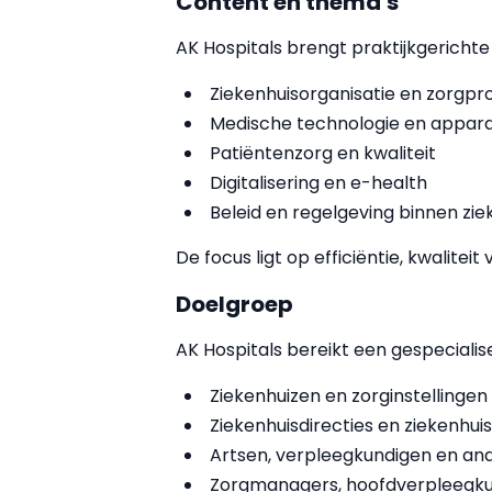
Content en thema's
AK Hospitals brengt praktijkgericht
Ziekenhuisorganisatie en zorgp
Medische technologie en appar
Patiëntenzorg en kwaliteit
Digitalisering en e-health
Beleid en regelgeving binnen zi
De focus ligt op efficiëntie, kwalite
Doelgroep
AK Hospitals bereikt een gespeciali
Ziekenhuizen en zorginstellingen
Ziekenhuisdirecties en ziekenh
Artsen, verpleegkundigen en and
Zorgmanagers, hoofdverpleegku