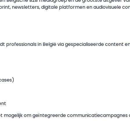
en Belgische B2B mediagroep en de grootste uitgever van
rint, newsletters, digitale platformen en audiovisuele co
dt professionals in België via gespecialiseerde content e
cases)
ent
t mogelijk om geïntegreerde communicatiecampagnes op