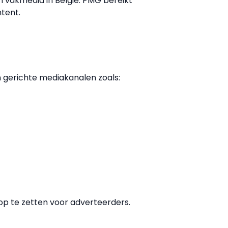
 vakmedia in België. PMG bereikt
ntent.
n gerichte mediakanalen zoals:
 te zetten voor adverteerders.