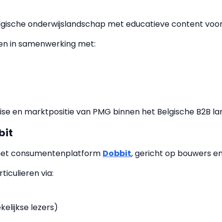
elgische onderwijslandschap met educatieve content voor
en in samenwerking met:
tise en marktpositie van PMG binnen het Belgische B2B l
bit
het consumentenplatform
Dobbit
, gericht op bouwers e
iculieren via:
kelijkse lezers)