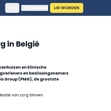
LID WORDEN
NL
Aanmelden
g in België
kenhuizen en klinische
gverleners en beslissingsnemers
dia Group (PMG), de grootste
lisatie van zorg binnen