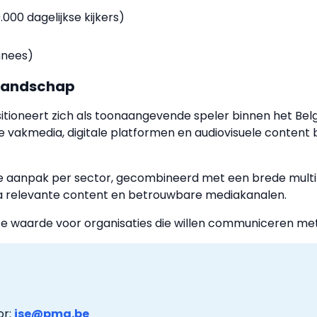
000 dagelijkse kijkers)
nnees)
alandschap
itioneert zich als toonaangevende speler binnen het Be
 vakmedia, digitale platformen en audiovisuele content b
te aanpak per sector, gecombineerd met een brede multi
ia relevante content en betrouwbare mediakanalen.
e waarde voor organisaties die willen communiceren met p
or:
jse@pmg.be