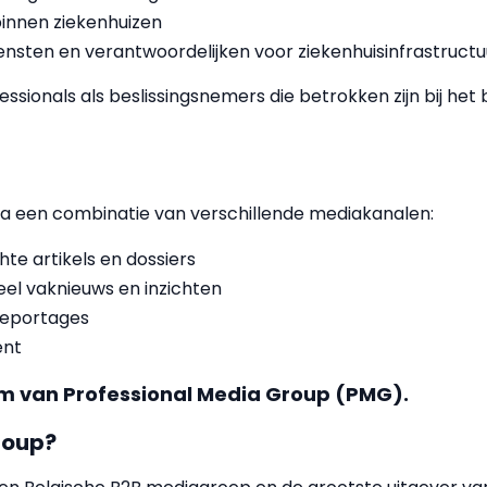
innen ziekenhuizen
ensten en verantwoordelijken voor ziekenhuisinfrastructu
essionals als beslissingsnemers die betrokken zijn bij he
via een combinatie van verschillende mediakanalen:
te artikels en dossiers
el vaknieuws en inzichten
reportages
ent
rm van Professional Media Group (PMG).
roup?