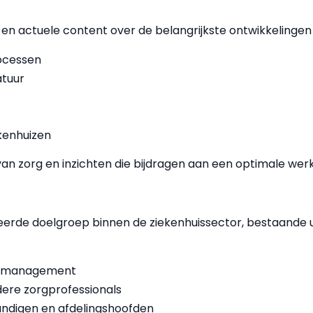
e en actuele content over de belangrijkste ontwikkelinge
rocessen
atuur
ekenhuizen
it van zorg en inzichten die bijdragen aan een optimale w
seerde doelgroep binnen de ziekenhuissector, bestaande u
uismanagement
ere zorgprofessionals
ndigen en afdelingshoofden