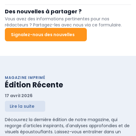
allonger la période de vie en bonne santé.
chercheurs de l’Université libre de Bruxelles (ULB) ont découvert les
régulateurs transcriptionnels de la TEM dans les tumeurs et
Des nouvelles à partager ?
identifié des régulateurs clés contrôlant les métastases, révélant
ainsi de nouvelles vulnérabilités thérapeutiques pour bloquer la
Vous avez des informations pertinentes pour nos
dissémination métastatique. La recherche a été publiée dans
rédacteurs ? Partagez-les avec nous via ce formulaire.
Nature Communications.
Signalez-nous des nouvelles
MAGAZINE IMPRIMÉ
Édition Récente
17 avril 2026
Lire la suite
Découvrez la dernière édition de notre magazine, qui
regorge d'articles inspirants, d'analyses approfondies et de
visuels époustouflants. Laissez-vous entraîner dans un