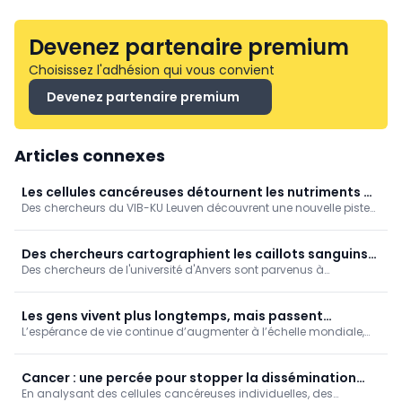
Devenez partenaire premium
Choisissez l'adhésion qui vous convient
Devenez partenaire premium
Articles connexes
Les cellules cancéreuses détournent les nutriments du
Des chercheurs du VIB-KU Leuven découvrent une nouvelle piste
foie pour tromper le système immunitaire
pour le traitement des métastases hépatiques
Des chercheurs cartographient les caillots sanguins
Des chercheurs de l'université d'Anvers sont parvenus à
après un AVC
cartographier le processus de coagulation sanguine qui se
produit dans le cerveau après un accident vasculaire cérébral
(AVC).
Les gens vivent plus longtemps, mais passent
L’espérance de vie continue d’augmenter à l’échelle mondiale,
davantage d'années en mauvaise santé
mais les années de vie supplémentaires sont de plus en plus
souvent vécues avec une maladie ou un handicap. Selon les
chercheurs, les systèmes de santé ne doivent donc pas
Cancer : une percée pour stopper la dissémination
seulement viser à prolonger la durée de vie, mais aussi à
En analysant des cellules cancéreuses individuelles, des
métastatique