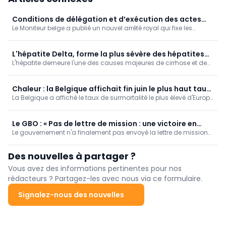
Conditions de délégation et d’exécution des actes
Le Moniteur belge a publié un nouvel arrêté royal qui fixe les
infirmiers dans le cadre d’une équipe de soins
conditions de délégation des actes techniques infirmiers au sein
structurée
d’une équipe de soins structurée.
L'hépatite Delta, forme la plus sévère des hépatites
L'hépatite demeure l'une des causes majeures de cirrhose et de
virales
cancer du foie. L’Hôpital Erasme (H.U.B) planche tout
particulièrement sur la forme "Delta", la plus sévère des hépatites
virales, et participe à plusieurs essais cliniques.
Chaleur : la Belgique affichait fin juin le plus haut taux
La Belgique a affiché le taux de surmortalité le plus élevé d'Europe
de surmortalité d'Europe
durant la vague de chaleur de la fin du mois de juin, écrivent
lundi plusieurs journaux flamands sur la base de données de
l'EuroMOMO, un réseau européen d'harmonisation des données
Le GBO : « Pas de lettre de mission : une victoire en
Le gouvernement n'a finalement pas envoyé la lettre de mission
trompe-l’œil ? »
censée encadrer la préparation du budget 2027 des soins de
santé. Une bonne nouvelle ? Pas si vite, commente le GBO...
Des nouvelles à partager ?
Vous avez des informations pertinentes pour nos
rédacteurs ? Partagez-les avec nous via ce formulaire.
Signalez-nous des nouvelles