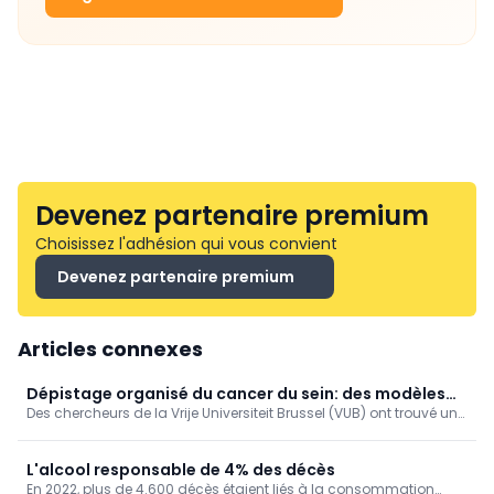
Devenez partenaire premium
Choisissez l'adhésion qui vous convient
Devenez partenaire premium
Articles connexes
Dépistage organisé du cancer du sein: des modèles
Des chercheurs de la Vrije Universiteit Brussel (VUB) ont trouvé un
de simulation encore plus fiables (VUB)
moyen ingénieux d’améliorer les calculs informatiques qui sous-
tendent les programmes de dépistage du cancer du sein.
L'alcool responsable de 4% des décès
En 2022, plus de 4.600 décès étaient liés à la consommation