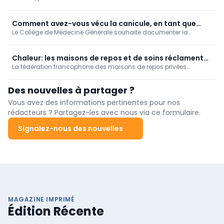
d'alcool chez nous, soit 4% de la mortalité. Un taux de mortalité
qui augmente au fil des ans, en particulier dans la Région de
Bruxelles-Capitale.
Comment avez-vous vécu la canicule, en tant que
Le Collège de Médecine Générale souhaite documenter la
médecin généraliste? [Enquête]
manière dont les médecins généralistes ont vécu la canicule de
juin 2026.
Chaleur: les maisons de repos et de soins réclament
La fédération francophone des maisons de repos privées
une vision à long terme
Femarbel et son homologue néerlandophone Vlozo dénoncent
lundi "l'accumulation de règles" auxquelles le secteur doit se
Des nouvelles à partager ?
conformer.
Vous avez des informations pertinentes pour nos
rédacteurs ? Partagez-les avec nous via ce formulaire.
Signalez-nous des nouvelles
MAGAZINE IMPRIMÉ
Édition Récente