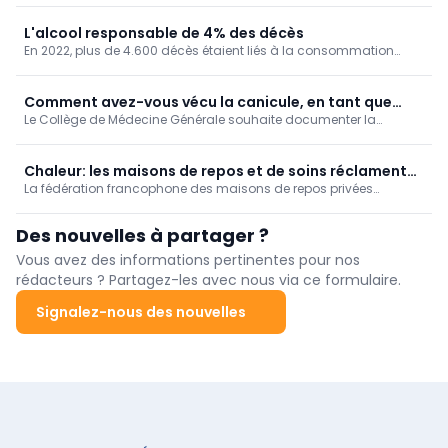
peuvent en effet suffire à provoquer une rétinopathie solaire, ou
"rétinopathie d’éclipse".
L'alcool responsable de 4% des décès
En 2022, plus de 4.600 décès étaient liés à la consommation
d'alcool chez nous, soit 4% de la mortalité. Un taux de mortalité
qui augmente au fil des ans, en particulier dans la Région de
Bruxelles-Capitale.
Comment avez-vous vécu la canicule, en tant que
Le Collège de Médecine Générale souhaite documenter la
médecin généraliste? [Enquête]
manière dont les médecins généralistes ont vécu la canicule de
juin 2026.
Chaleur: les maisons de repos et de soins réclament
La fédération francophone des maisons de repos privées
une vision à long terme
Femarbel et son homologue néerlandophone Vlozo dénoncent
lundi "l'accumulation de règles" auxquelles le secteur doit se
Des nouvelles à partager ?
conformer.
Vous avez des informations pertinentes pour nos
rédacteurs ? Partagez-les avec nous via ce formulaire.
Signalez-nous des nouvelles