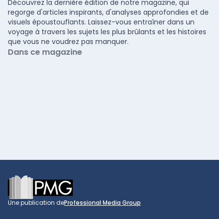
Découvrez la dernière édition de notre magazine, qui
regorge d'articles inspirants, d'analyses approfondies et de
visuels époustouflants. Laissez-vous entraîner dans un
voyage à travers les sujets les plus brûlants et les histoires
que vous ne voudrez pas manquer.
Dans ce magazine
Footer
Une publication de
Professional Media Group