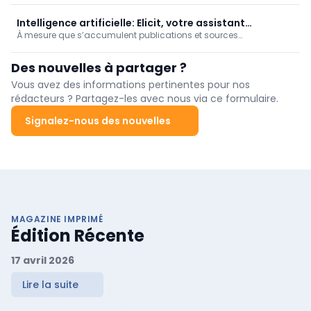
les patients. Une étude publiée dans le *JME Practical Bioethics*
nuance toutefois cette vision : le gain de temps attendu ne se
Intelligence artificielle: Elicit, votre assistant
traduit pas automatiquement par davantage d’espace pour la
À mesure que s’accumulent publications et sources
bibliothécaire
relation médecin-patient.
secondaires, le clinicien se heurte à une difficulté nouvelle :
l’information n’a jamais été aussi abondante, mais sa
Des nouvelles à partager ?
transformation en connaissance exploitable n’a jamais été
aussi problématique.
Vous avez des informations pertinentes pour nos
rédacteurs ? Partagez-les avec nous via ce formulaire.
Signalez-nous des nouvelles
MAGAZINE IMPRIMÉ
Édition Récente
17 avril 2026
Lire la suite