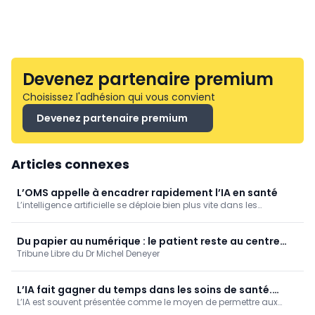
Devenez partenaire premium
Choisissez l'adhésion qui vous convient
Devenez partenaire premium
Articles connexes
L’OMS appelle à encadrer rapidement l’IA en santé
L’intelligence artificielle se déploie bien plus vite dans les
systèmes de santé que les règles destinées à l’encadrer, avertit le
directeur régional de l’OMS pour l’Europe, le Dr Hans Henri P. Kluge.
Du papier au numérique : le patient reste au centre
Tribune Libre du Dr Michel Deneyer
des préoccupations
L’IA fait gagner du temps dans les soins de santé.
L’IA est souvent présentée comme le moyen de permettre aux
Mais pour qui ?
médecins de consacrer davantage de temps au contact avec