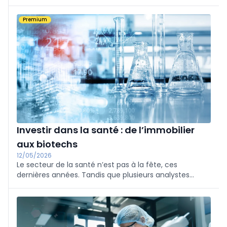
conditions strictes, de nouveaux traitements contre
Alzheimer. Les experts soulignent que ces
Premium
médicaments ont démontré qu’ils pouvaient « ralentir
l’évolution clinique de la maladie d’Alzheimer à un
stade précoce ».
Investir dans la santé : de l’immobilier
aux biotechs
12/05/2026
Le secteur de la santé n’est pas à la fête, ces
dernières années. Tandis que plusieurs analystes
entrevoient un retour en grâce, les entreprises
biotechnologiques ont, de leur côté, déjà rebondi avec
entrain.