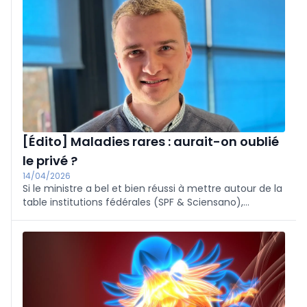
[Édito] Maladies rares : aurait-on oublié
le privé ?
14/04/2026
Si le ministre a bel et bien réussi à mettre autour de la
table institutions fédérales (SPF & Sciensano),
hôpitaux (les centres de référence maladies rares) et
monde associatif (RaDiOrg), on note quand même
quelques absents, à chercher du côté du secteur
privé.