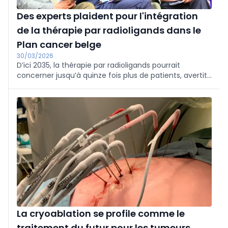
Des experts plaident pour l'intégration
de la thérapie par radioligands dans le
Plan cancer belge
30/03/2026
D’ici 2035, la thérapie par radioligands pourrait
concerner jusqu’à quinze fois plus de patients, avertit
le Belgian Nuclear Research Centre. La Belgique
dispose de 350 médecins nucléaristes, peu intégrés
dans les les équipes multidisciplinaires.
La cryoablation se profile comme le
traitement du futur pour les tumeurs