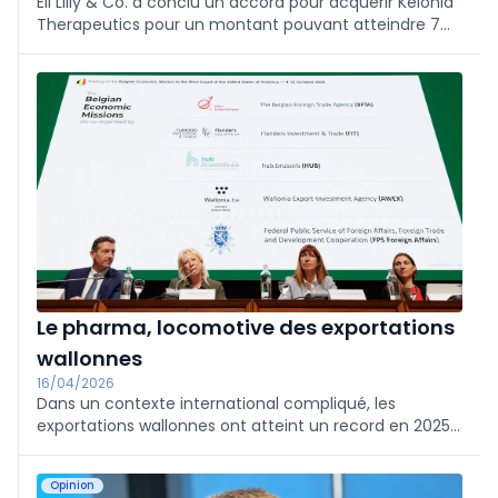
Eli Lilly & Co. a conclu un accord pour acquérir Kelonia
Therapeutics pour un montant pouvant atteindre 7
milliards de dollars, a annoncé lundi le groupe
pharmaceutique américain. Grâce à cette acquisition,
Eli Lilly aura accès à un traitement potentiellement
révolutionnaire contre le cancer du sang.
Le pharma, locomotive des exportations
wallonnes
16/04/2026
Dans un contexte international compliqué, les
exportations wallonnes ont atteint un record en 2025,
à 62,4 milliards d'euros, en hausse de 12,6% par rapport
à 2024, annonce l'Agence wallonne à l'exportation et
Opinion
aux investissements étrangers (Awex).