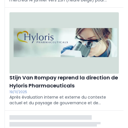
mercredi 14 janvier vers 23h (heure belge) pour
ramener l'équipage Crew-11 et l'astronaute malade
vers la Terre.
Stijn Van Rompay reprend la direction de
Hyloris Pharmaceuticals
19/11/2025
Après évaluation interne et externe du contexte
actuel et du paysage de gouvernance et de
conformité, le conseil d’administration de Hyloris a
décidé de confier à nouveau l’entière responsabilité
de direction à Stijn Van Rompay.