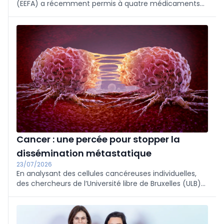
(EEFA) a récemment permis à quatre médicaments
de bénéficier d'un accès précoce. Les pathologies
ressortent principalement de l'oncologie, mais l'un des
médicaments s'adresse à la néphrologie.
Cancer : une percée pour stopper la
dissémination métastatique
23/07/2026
En analysant des cellules cancéreuses individuelles,
des chercheurs de l’Université libre de Bruxelles (ULB)
ont découvert les régulateurs transcriptionnels de la
TEM dans les tumeurs et identifié des régulateurs clés
contrôlant les métastases, révélant ainsi de nouvelles
vulnérabilités thérapeutiques pour bloquer la